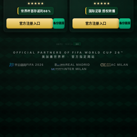
★★★★★
★★★★★
世界杯首存返利68%
国际足联 授权转播
官方注册入口
官方注册入口
备份链接
备份链接
直播平台 ：58261·me
访问
OFFICIAL PARTNERS OF FIFA WORLD CUP 26™
美加墨世界杯 · 官方指定网站
FIFA 2026
REAL MADRID
AC MILAN
INTER MILAN