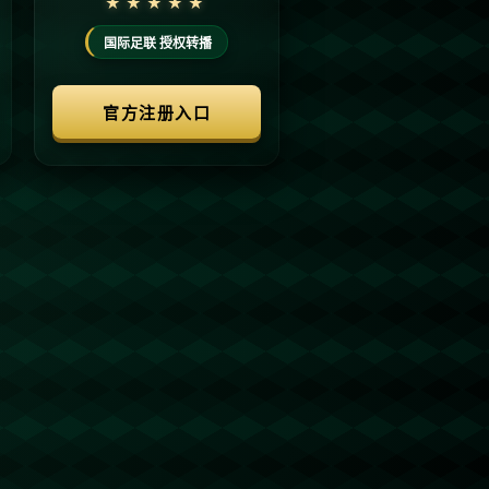
★★★★★
国际足联 授权转播
官方注册入口