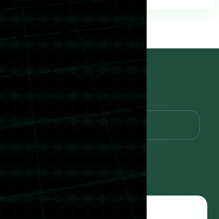
订阅体育资讯
订阅
联系信息