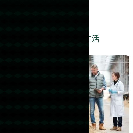
体育新闻
构建您的体育生活
22 jan