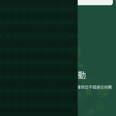
平台亮点
全方位體育資訊與互動
寶威體育提供全面的體育活動與賽事資訊，確保您不錯過任何精
彩瞬間。
官網入口
体育，点亮生活