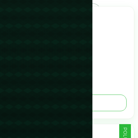
即時支援
$9
/month
最新动态
關於寶威
用戶指南
全面賽事覆蓋
立即下载
極致體驗