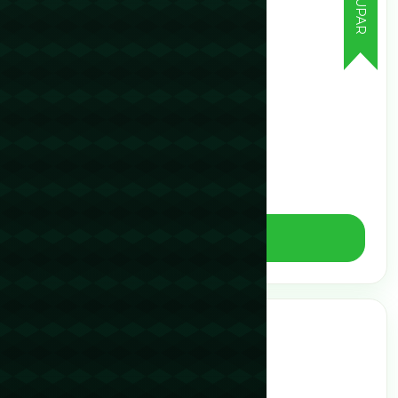
POLUPAR
$29
/month
赛事聚焦
平台優勢
安全保障
豐富體育項目
立即註冊
便捷操作
$19
/month