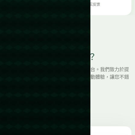
项目成就概览
用户真实反馈
宝威体育 常见问题解答
如何掌握最新赛事动态？
寶威體育，您值得信賴的綜合體育娛樂平台。我們致力於提
供全面、便捷、充滿活力的體育資訊與互動體驗，讓您不錯
過任何精彩瞬間。
观看精彩集锦
如何加入体育社群？