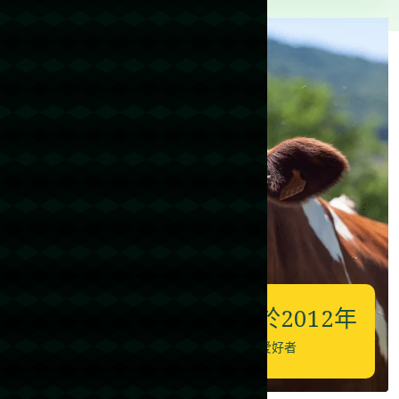
始於2012年
体育爱好者