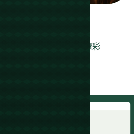
精彩瞬间
汇聚全球体育精彩
寶威體育，精彩永不落幕
寶威體育：精彩體育，觸手可及