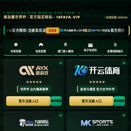
[ OFFICIAL FIFA WORLD CUP 2026™ ]
美加墨世界杯 · 官方指定网站 - 16FAFA.VIP
在线玩家:
100545
38¥
FIFA官方授权·注册实名送
FIFA官方授权·注
⚽️
🎮
🃏
🀄️
🎰
电子老虎机
体育竞猜
电竞竞猜
澳门真人赌场
彩票棋牌娱乐
★★★★★
★★★★★
世界杯 业内最高赔率
皇家马德里 官方合作伙伴
官方注册入口
官方注册入口
备份链接
备份链接