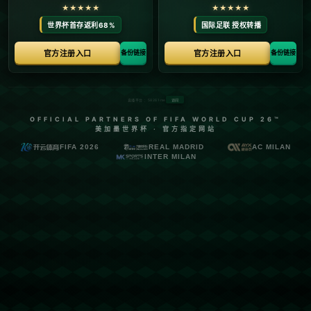
★★★★★
★★★★★
世界杯首存返利68%
国际足联 授权转播
官方注册入口
官方注册入口
备份链接
备份链接
直播平台 ：58261·me
访问
OFFICIAL PARTNERS OF FIFA WORLD CUP 26™
美加墨世界杯 · 官方指定网站
FIFA 2026
REAL MADRID
AC MILAN
INTER MILAN