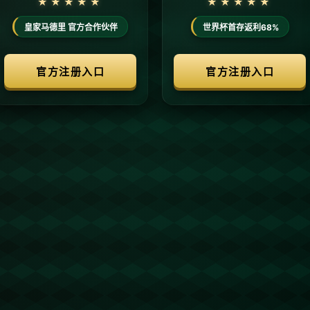
★★★★★
★★★★★
皇家马德里 官方合作伙伴
世界杯首存返利68%
官方注册入口
官方注册入口