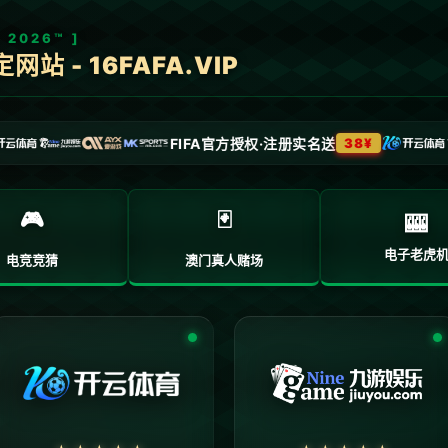
 2026™ ]
站 - 16FAFA.VIP
FIFA官方授权·注册实名送
38¥
🎮
🃏
🎰
电子老虎
电竞竞猜
澳门真人赌场