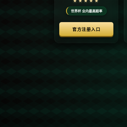
★★★★★
世界杯 业内最高赔率
官方注册入口